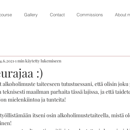
course
Gallery
Contact
Commissions
About 
4.6.2021
1 min käytetty lukemiseen
urajaa :)
t alkoholimuste taiteeseen tutustuessani, että olisin joku 
in teknisesti maailman parhaita tässä lajissa, ja että taide
ljon mielenkiintoa ja tunteita!
 työllistämään itseni osin alkoholimustetaiteella, mistä ol
inen!