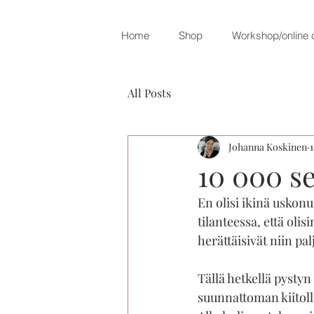
Home
Shop
Workshop/online 
All Posts
Johanna Koskinen
1
10 000 se
En olisi ikinä uskonu
tilanteessa, että olis
herättäisivät niin pa
Tällä hetkellä pystyn
suunnattoman kiitoll