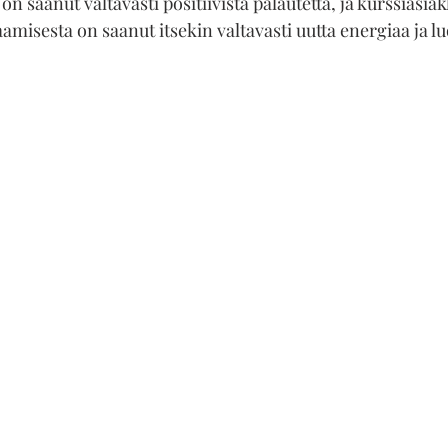
n saanut valtavasti positiivista palautetta, ja kurssiasia
aamisesta on saanut itsekin valtavasti uutta energiaa ja l