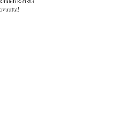
kkaiden kanssa 
uovuutta!