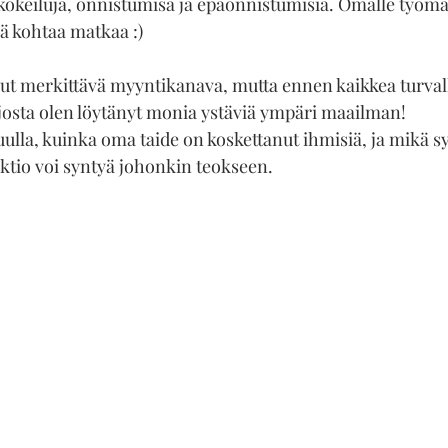
a kokeiluja, onnistumisa ja epäonnistumisia. Omalle työmä
sä kohtaa matkaa :)
lut merkittävä myyntikanava, mutta ennen kaikkea turvall
josta olen löytänyt monia ystäviä ympäri maailman!
lla, kuinka oma taide on koskettanut ihmisiä, ja mikä s
ktio voi syntyä johonkin teokseen.