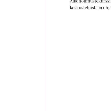
Alkoholimustekurssi o
keskusteluista ja ohj