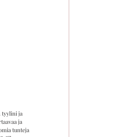
tyylini ja 
rtaavaa ja 
omia tunteja 