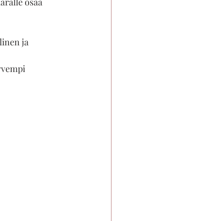
ärälle osaa 
inen ja 
yvempi 