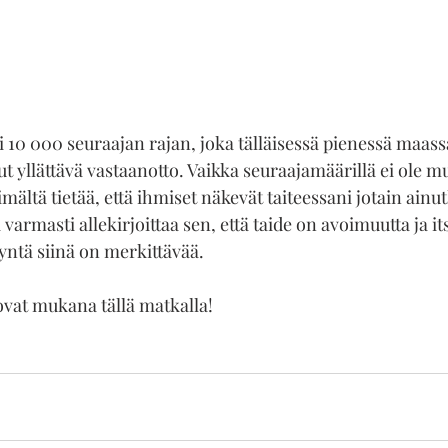
itti 10 000 seuraajan rajan, joka tälläisessä pienessä maass
t yllättävä vastaanotto. Vaikka seuraajamäärillä ei ole 
mältä tietää, että ihmiset näkevät taiteessani jotain ainut
i varmasti allekirjoittaa sen, että taide on avoimuutta ja its
yntä siinä on merkittävää.
a ovat mukana tällä matkalla!