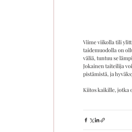
Viime viikolla tili yl
taidemuodolla on ollu
väliä, tuntuu se lämpi
Jokainen taiteilija vo
pistämistä, ja hyväks
Kiitos kaikille, jotk