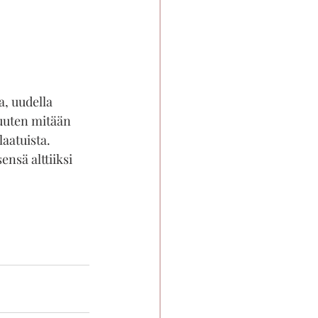
a, uudella 
muuten mitään 
laatuista.
ensä alttiiksi 