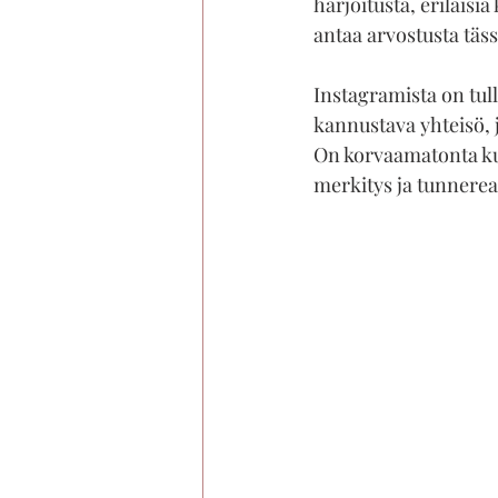
harjoitusta, erilaisi
antaa arvostusta täs
Instagramista on tul
kannustava yhteisö, 
On korvaamatonta kuu
merkitys ja tunnerea