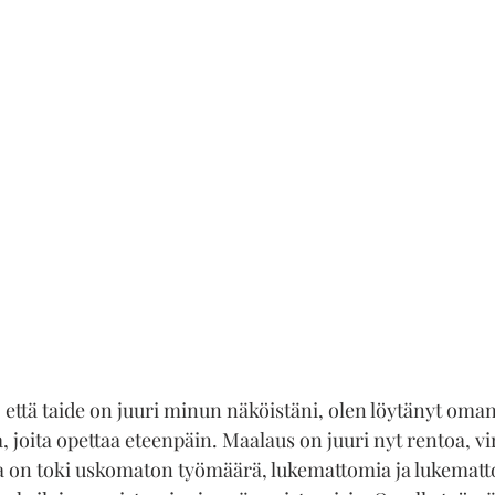
, että taide on juuri minun näköistäni, olen löytänyt oman 
a, joita opettaa eteenpäin. Maalaus on juuri nyt rentoa, vi
la on toki uskomaton työmäärä, lukemattomia ja lukematt