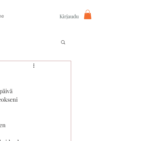
Kirjaudu
me
päivä 
teokseni 
en 